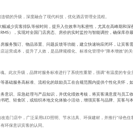
馆连锁的升级，深度融合了现代科技，优化酒店管理全流程。
大幅减少宾客排队等候时间，提升入住效率与私密性，尤其在高峰期和深
（RMS），实现对全国门店房态、房价的实时监控与智能调控，确保库存
客房服务预订、物品添置、问题反馈等功能，建立快速响应闭环，让宾客
店运营成本，提升了人效，是品牌规模化、标准化管理中“降本增效”的
灵魂。此次升级，品牌对服务标准进行了系统性重塑，强调“有温度的专业
待等基础服务高标准、流程化的鼓励员工在合规范围内提供个性化关怀，
服务意识、应急处理与产品知识，并优化绩效考核，将宾客满意度与员工
如书吧、轻食区，或组织本地文化体验小活动，增强宾客与品牌、宾客与
与改造门店中，广泛采用LED照明、节水洁具、环保建材，并推行“绿色住
具有环保意识宾客的认同。