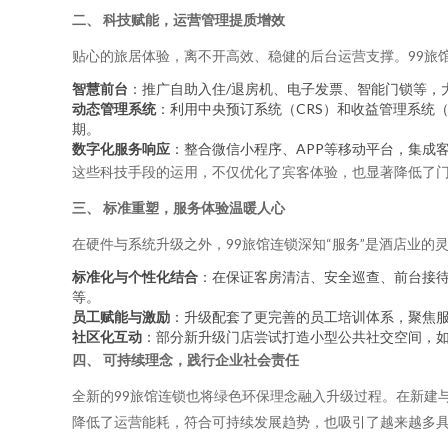
二、 科技赋能，运营管理提质增效
贴心的旅居体验，离不开高效、稳健的后台运营支撑。99旅
智慧前台
：推广自助入住/退房机、电子发票、智能门锁等，
动态管理系统
：利用中央预订系统（CRS）和收益管理系统
期。
数字化服务响应
：整合微信小程序、APP等移动平台，集成
这些科技手段的运用，不仅优化了宾客体验，也显著降低了门
三、 标准重塑，服务体验温暖人心
在硬件与系统升级之外，99旅馆连锁深知“服务”是酒店业的
标准化与个性化结合
：在保证客房清洁、安全巡查、前台接
等。
员工赋能与激励
：升级配套了更完善的员工培训体系，聚焦
社区化互动
：部分新升级门店尝试打造小型公共社交空间，
四、 可持续理念，践行企业社会责任
全新的99旅馆连锁也将绿色环保理念融入升级过程。在新建
降低了运营能耗，符合可持续发展趋势，也吸引了越来越多