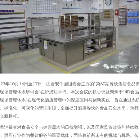
023年10月16日至17日，由食安中国组委会主办的“第60期餐饮酒店食品
现场管理体系研讨会”在沪成功举行。本次会议的核心议题聚焦于“4D食
现场管理体系”在现代化酒店管理中的深度应用与创新实践，旨在通过系
、标准化、可视化的管理手段，全面提升酒店餐饮的食品安全水平，为行
立新标杆。
着消费者对食品安全与健康需求的日益增强，以及国家监管政策的持续收
，酒店行业作为餐饮服务的重要载体，面临着前所未有的挑战与机遇。传