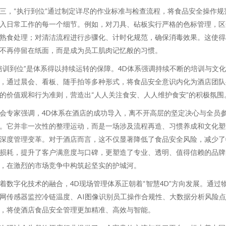
三，“执行到位”通过制定详尽的作业标准与检查流程，将食品安全操作规
入日常工作的每一个细节。例如，对刀具、砧板实行严格的色标管理，区
熟食处理；对清洁流程进行步骤化、计时化规范，确保消毒效果。这使得
不再停留在纸面，而是成为员工肌肉记忆般的习惯。
培训到位”是体系得以持续运转的保障。4D体系强调持续不断的培训与文
，通过晨会、看板、随手拍等多种形式，将食品安全意识内化为酒店团队
的价值观和行为准则，营造出“人人关注食安、人人维护食安”的积极氛围
会专家强调，4D体系在酒店的成功导入，离不开高层的坚定决心与全员
。它并非一次性的整理运动，而是一场涉及流程再造、习惯养成和文化塑
深度管理变革。对于酒店而言，这不仅显著降低了食品安全风险，减少了
损耗，提升了客户满意度与口碑，更塑造了专业、透明、值得信赖的品牌
，在激烈的市场竞争中构筑起坚实的护城河。
着数字化技术的融合，4D现场管理体系正朝着“智慧4D”方向发展。通过
网传感器监控冷链温度、AI图像识别员工操作合规性、大数据分析风险点
，将使酒店食品安全管理更加精准、高效与智能。