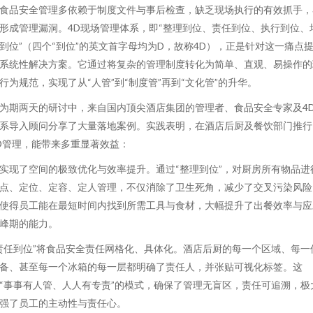
食品安全管理多依赖于制度文件与事后检查，缺乏现场执行的有效抓手，
形成管理漏洞。4D现场管理体系，即“整理到位、责任到位、执行到位、
到位”（四个“到位”的英文首字母均为D，故称4D），正是针对这一痛点
系统性解决方案。它通过将复杂的管理制度转化为简单、直观、易操作的
行为规范，实现了从“人管”到“制度管”再到“文化管”的升华。
为期两天的研讨中，来自国内顶尖酒店集团的管理者、食品安全专家及4
系导入顾问分享了大量落地案例。实践表明，在酒店后厨及餐饮部门推行
D管理，能带来多重显著效益：
实现了空间的极致优化与效率提升。通过“整理到位”，对厨房所有物品进
点、定位、定容、定人管理，不仅消除了卫生死角，减少了交叉污染风险
使得员工能在最短时间内找到所需工具与食材，大幅提升了出餐效率与应
峰期的能力。
责任到位”将食品安全责任网格化、具体化。酒店后厨的每一个区域、每一
备、甚至每一个冰箱的每一层都明确了责任人，并张贴可视化标签。这
“事事有人管、人人有专责”的模式，确保了管理无盲区，责任可追溯，极
强了员工的主动性与责任心。