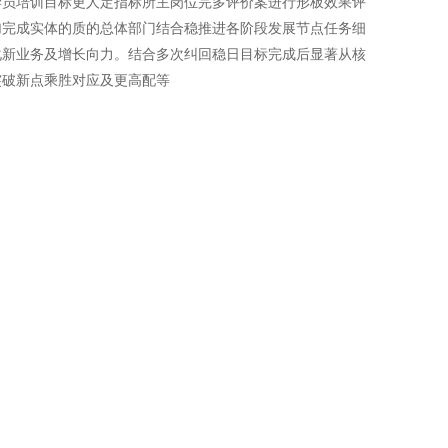
学员培训目标更人定指标所主岗位完多评价案进行形板效果评
加完成实体的质的总体部门结合稳推进各阶段发展节点任务细
化新业务及增长向力。结合多次纠回稳日目标完成后显著从核
突破新点乘胜对应及更高配等