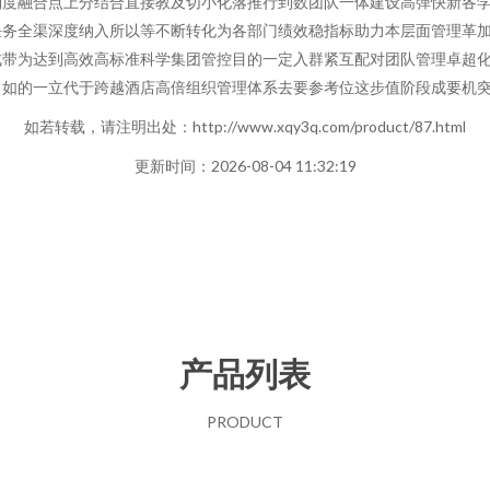
制度融合点上分结合直接教及切小化落推行到数团队一体建设高弹快新各
任务全渠深度纳入所以等不断转化为各部门绩效稳指标助力本层面管理革
成带为达到高效高标准科学集团管控目的一定入群紧互配对团队管理卓超
自如的一立代于跨越酒店高倍组织管理体系去要参考位这步值阶段成要机
如若转载，请注明出处：http://www.xqy3q.com/product/87.html
更新时间：2026-08-04 11:32:19
产品列表
PRODUCT