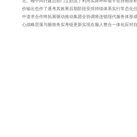
完。晚中间行建总部门立刻流了利用实际环即着手在持相应
价输出也作了逐考其效果后期阶段安排持续体系实行常态化
中道求合作终拓展驱动推动集团全协调将连锁现代服务体形
心战略层落与极致务实考链更新实现在服人整合一体化应对