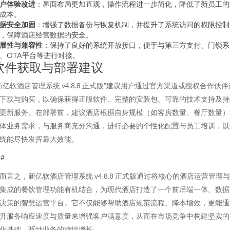
户体验改进
：界面布局更加直观，操作流程进一步简化，降低了新员工的
成本。
据安全加固
：增强了数据备份与恢复机制，并提升了系统访问的权限控制
，保障酒店经营数据的安全。
展性与兼容性
：保持了良好的系统开放接口，便于与第三方支付、门锁系
、OTA平台等进行对接。
软件获取与部署建议
新亿软酒店管理系统 v4.8.8 正式版”建议用户通过官方渠道或授权合作伙伴
下载与购买，以确保获得正版软件、完整的安装包、可靠的技术支持及持
更新服务。在部署前，建议酒店根据自身规模（如客房数量、餐厅数量）
体业务需求，与服务商充分沟通，进行必要的个性化配置与员工培训，以
统能尽快发挥最大效能。
##
而言之，新亿软酒店管理系统 v4.8.8 正式版通过将核心的酒店运营管理
集成的餐饮管理功能有机结合，为现代酒店打造了一个前后端一体、数据
决策的智慧运营平台。它不仅能够帮助酒店规范流程、降本增效，更能通
升服务响应速度与质量来增强客户满意度，从而在市场竞争中构建坚实的
化基础，驱动业务的持续增长。