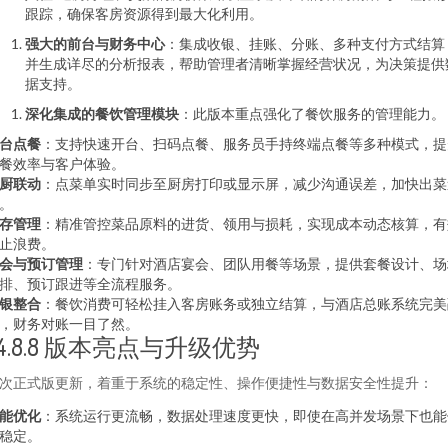
跟踪，确保客房资源得到最大化利用。
强大的前台与财务中心
：集成收银、挂账、分账、多种支付方式结算
并生成详尽的分析报表，帮助管理者清晰掌握经营状况，为决策提供
据支持。
深化集成的餐饮管理模块
：此版本重点强化了餐饮服务的管理能力。
台点餐
：支持快速开台、扫码点餐、服务员手持终端点餐等多种模式，提
餐效率与客户体验。
厨联动
：点菜单实时同步至厨房打印或显示屏，减少沟通误差，加快出菜
。
存管理
：精准管控菜品原料的进货、领用与损耗，实现成本动态核算，有
止浪费。
会与预订管理
：专门针对酒店宴会、团队用餐等场景，提供套餐设计、场
排、预订跟进等全流程服务。
银整合
：餐饮消费可轻松挂入客房账务或独立结算，与酒店总账系统完美
，财务对账一目了然。
v4.8.8 版本亮点与升级优势
次正式版更新，着重于系统的稳定性、操作便捷性与数据安全性提升：
能优化
：系统运行更流畅，数据处理速度更快，即使在高并发场景下也能
稳定。