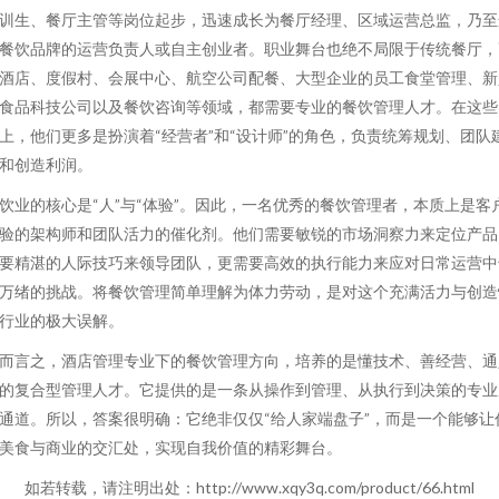
训生、餐厅主管等岗位起步，迅速成长为餐厅经理、区域运营总监，乃至
餐饮品牌的运营负责人或自主创业者。职业舞台也绝不局限于传统餐厅，
酒店、度假村、会展中心、航空公司配餐、大型企业的员工食堂管理、新
食品科技公司以及餐饮咨询等领域，都需要专业的餐饮管理人才。在这些
上，他们更多是扮演着“经营者”和“设计师”的角色，负责统筹规划、团队
和创造利润。
饮业的核心是“人”与“体验”。因此，一名优秀的餐饮管理者，本质上是客
验的架构师和团队活力的催化剂。他们需要敏锐的市场洞察力来定位产品
要精湛的人际技巧来领导团队，更需要高效的执行能力来应对日常运营中
万绪的挑战。将餐饮管理简单理解为体力劳动，是对这个充满活力与创造
行业的极大误解。
而言之，酒店管理专业下的餐饮管理方向，培养的是懂技术、善经营、通
的复合型管理人才。它提供的是一条从操作到管理、从执行到决策的专业
通道。所以，答案很明确：它绝非仅仅“给人家端盘子”，而是一个能够让
美食与商业的交汇处，实现自我价值的精彩舞台。
如若转载，请注明出处：http://www.xqy3q.com/product/66.html